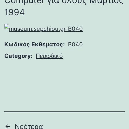
Computer για όλους Μάρτιος
1994
Κωδικός Εκθέματος:
B040
Category:
Περιοδικό
Πλοήγηση
Νεότερα