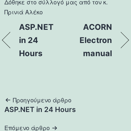
Δόθηκε στο σύλλογό μας από τον κ.
Πρινιά Αλέκο
ASP.NET
ACORN
in 24
Electron
Hours
manual
Πλοήγηση
Προηγούμενο άρθρο
ASP.NET in 24 Hours
άρθρων
Επόμενο άρθρο