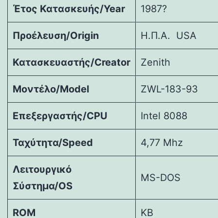
Έτος Κατασκευής/
Year
1987?
Προέλευση/
Origin
Η.Π.Α. USA
Κατασκευαστής/
Creator
Zenith
Μοντέλο/
Model
ZWL-183-93
Επεξεργαστής/
CPU
Intel 8088
Ταχύτητα/
Speed
4,77 Mhz
Λειτουργικό
MS-DOS
Σύστημα/
OS
ROM
KB