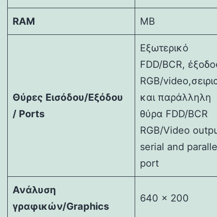
RAM
MB
Εξωτερικό
FDD/BCR, έξοδο
RGB/video,σειρι
Θύρες Εισόδου/Εξόδου
και παράλληλη
/
Ports
θύρα FDD/BCR
RGB/Video outpu
serial and paralle
port
Ανάλυση
640 x 200
γραφικών/
Graphics