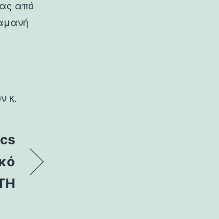
ας από
ραμανή
ν κ.
ics
κό
ΤΗ