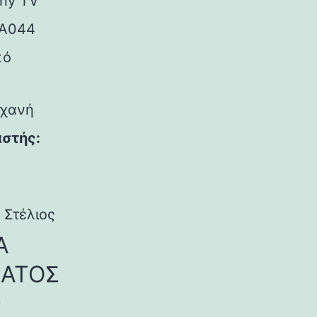
ny TV
A044
κό
ηχανή
στής:
 Στέλιος
Α
ΑΤΟΣ
ο