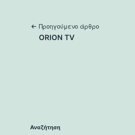
Πλοήγηση
Προηγούμενο άρθρο
ORION TV
άρθρων
Αναζήτηση